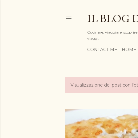
IL BLOG 
Cucinare, viaggiare, scoprire 
viaggi.
CONTACT ME.
HOME 
Visualizzazione dei post con l'e
P
o
s
t