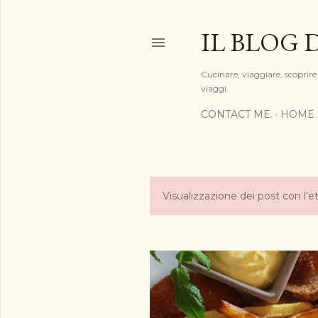
IL BLOG 
Cucinare, viaggiare, scoprire 
viaggi.
CONTACT ME.
HOME 
Visualizzazione dei post con l'e
P
o
s
t