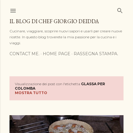
Passa ai contenuti principali
IL BLOG DI CHEF GIORGIO DEIDDA
Cucinare, viaggiare, scoprire nuovi sapori e usarli per creare nuove
ricette. In questo blog troverete la mia passione per la cucina e i
viaggi.
CONTACT ME.
HOME PAGE
RASSEGNA STAMPA.
Visualizzazione dei post con l'etichetta
GLASSA PER
P
COLOMBA
MOSTRA TUTTO
o
s
t