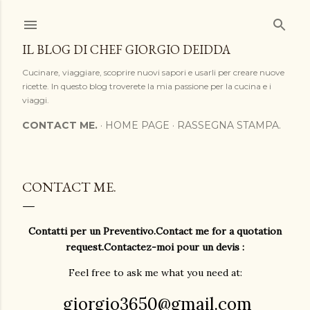
Passa ai contenuti principali
IL BLOG DI CHEF GIORGIO DEIDDA
Cucinare, viaggiare, scoprire nuovi sapori e usarli per creare nuove
ricette. In questo blog troverete la mia passione per la cucina e i
viaggi.
CONTACT ME.
HOME PAGE
RASSEGNA STAMPA.
CONTACT ME.
Contatti per un Preventivo.Contact me for a quotation
request.Contactez-moi pour un devis :
Feel free to ask me what you need at:
giorgio3650@gmail.com