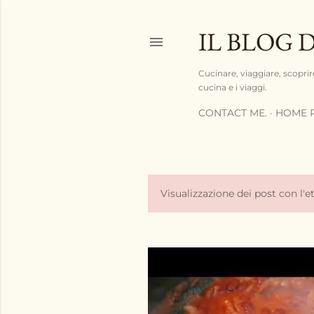
IL BLOG 
Cucinare, viaggiare, scoprir
cucina e i viaggi.
CONTACT ME.
HOME 
Visualizzazione dei post con l'e
P
o
s
t