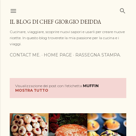
Passa ai contenuti principali
IL BLOG DI CHEF GIORGIO DEIDDA
Cucinare, viaggiare, scoprire nuovi sapori e usarli per creare nuove
ricette. In questo blog troverete la mia passione per la cucina e i
viaggi.
CONTACT ME.
HOME PAGE
RASSEGNA STAMPA.
Visualizzazione dei post con l'etichetta
MUFFIN
P
MOSTRA TUTTO
o
s
t