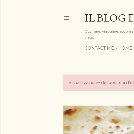
IL BLOG 
Cucinare, viaggiare, scoprire 
viaggi.
CONTACT ME.
HOME 
Visualizzazione dei post con l'e
P
o
s
t