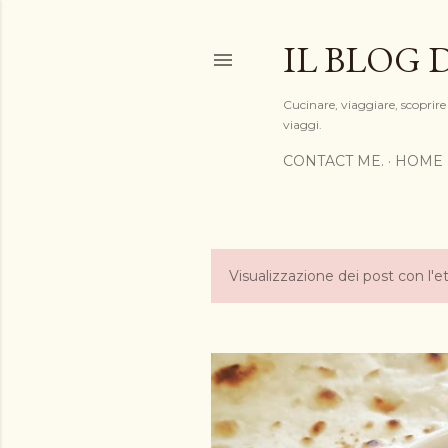
IL BLOG 
Cucinare, viaggiare, scoprire 
viaggi.
CONTACT ME.
HOME 
Visualizzazione dei post con l'e
P
o
s
t