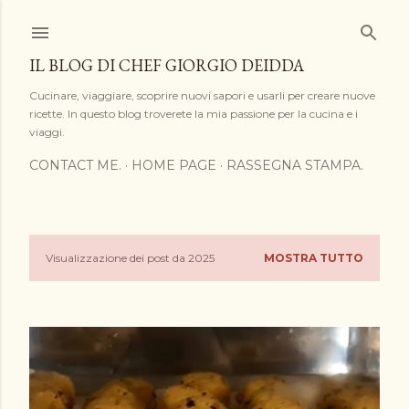
Passa ai contenuti principali
IL BLOG DI CHEF GIORGIO DEIDDA
Cucinare, viaggiare, scoprire nuovi sapori e usarli per creare nuove
ricette. In questo blog troverete la mia passione per la cucina e i
viaggi.
CONTACT ME.
HOME PAGE
RASSEGNA STAMPA.
Visualizzazione dei post da 2025
MOSTRA TUTTO
P
o
s
t