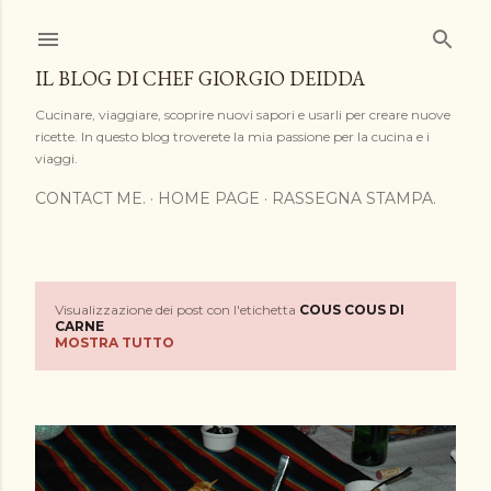
Passa ai contenuti principali
IL BLOG DI CHEF GIORGIO DEIDDA
Cucinare, viaggiare, scoprire nuovi sapori e usarli per creare nuove
ricette. In questo blog troverete la mia passione per la cucina e i
viaggi.
CONTACT ME.
HOME PAGE
RASSEGNA STAMPA.
Visualizzazione dei post con l'etichetta
COUS COUS DI
P
CARNE
MOSTRA TUTTO
o
s
t